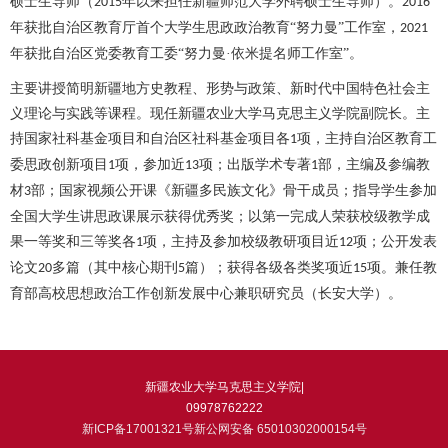
硕士生导师（
年以来担任新疆师范大学外聘硕士生导师）。
2015
2016
年获批自治区教育厅首个大学生思政政治教育“努力曼”工作室，
2021
年获批自治区党委教育工委“努力曼·依米提名师工作室”。
主要讲授简明新疆地方史教程、形势与政策、新时代中国特色社会主
义理论与实践等课程。现任新疆农业大学马克思主义学院副院长。主
持国家社科基金项目和自治区社科基金项目各
项，主持自治区教育工
1
委思政创新项目
项，参加近
项；出版学术专著
部，主编及参编教
1
13
1
材
部；国家视频公开课《新疆多民族文化》骨干成员；指导学生参加
3
全国大学生讲思政课展示获得优秀奖；以第一完成人荣获校级教学成
果一等奖和三等奖各
项，主持及参加校级教研项目近
项；公开发表
1
12
论文
多篇（其中核心期刊
篇）；获得各级各类奖项近
项。兼任教
20
5
15
育部高校思想政治工作创新发展中心兼职研究员（长安大学）。
新疆农业大学马克思主义学院|
09978762222
新ICP备17001321号新公网安备 65010302000154号