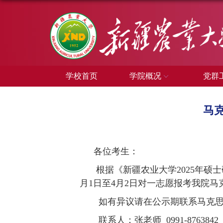
学校首页
学院概况
党群
马
各位考生：
根据《新疆农业大学
202
5
年硕士
月
1
日
至
4
月
2
日
对一志愿报考我院
马
如有异议请在公示期联系
马克
联系人
：
张老师
0991-8763842