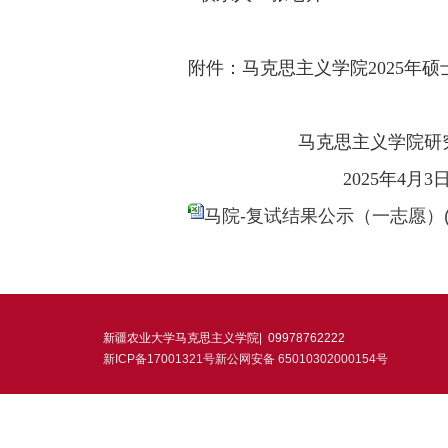
附件：
马克思主义
学院
202
5
年硕
马克思主义
学院研
202
5
年
4
月
3
马院-复试结果公示（一志愿）(1).
新疆农业大学马克思主义学院|
09978762222
新ICP备17001321号新公网安备 65010302000154号