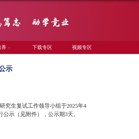
培养
下载专区
视频专区
公示
研究生复试工作领导小组于
202
5
年
4
行公示（见附件），公示期
3
天。