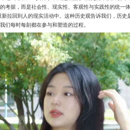
的考据，而是社会性、现实性、客观性与实践性的统一体
史重新拉回到人的现实活动中。这种历史观告诉我们，历史
我们每时每刻都在参与和塑造的过程。