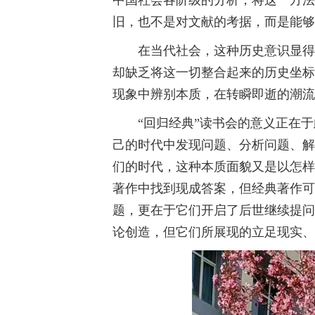
中国社会各阶级的分析，将这一方法
旧，也不是对文献的考据，而是能够
在当代社会，这种历史意识显得
却缺乏将这一切整合起来的历史坐标
现象中辨别本质，在转瞬即逝的潮流
“回归经典”读书会的意义正在
己的时代中发现问题、分析问题、解
们的时代，这种本质面貌又是以怎样
著作中找到现成答案，但经典著作可
题，更在于它们开启了后世继续提问
论创造，但它们所展现的立足现实、