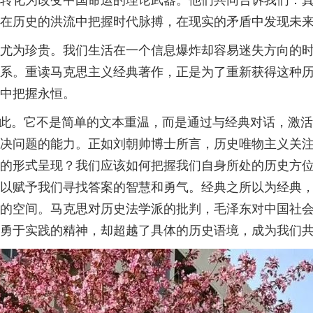
转化为改变中国命运的理论武器。他们共同告诉我们：
在历史的洪流中把握时代脉搏，在现实的矛盾中发现未
尤为珍贵。我们生活在一个信息爆炸却容易迷失方向的
系。重读马克思主义经典著作，正是为了重新获得这种
中把握永恒。
于此。它不是简单的文本重温，而是通过与经典对话，激
决问题的能力。正如刘朝帅博士所言，历史唯物主义关注
的形式呈现？我们应该如何把握我们自身所处的历史方
以赋予我们寻找答案的智慧和勇气。经典之所以为经典
的空间。马克思对历史法学派的批判，毛泽东对中国社
勇于实践的精神，却超越了具体的历史语境，成为我们