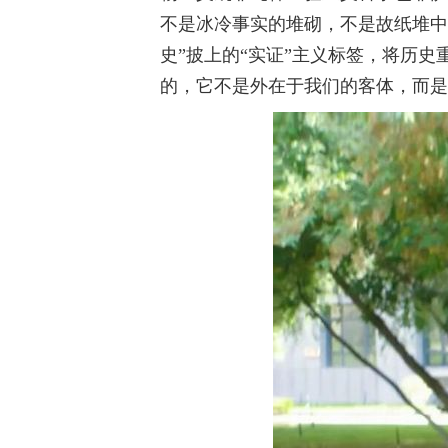
不是冰冷事实的堆砌，不是故纸堆中
史”披上的“实证”主义标签，将历
的，它不是外在于我们的客体，而是