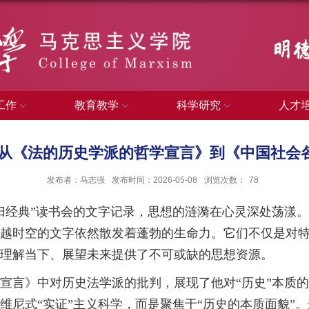
工作
教育教学
科学研究
人才
|从《法的历史学派的哲学宣言》到《中国社会
发布者：马志强
发布时间：2026-05-08
浏览次数：
78
归经典”读书会的文字记录，思想的涟漪在心灵深处荡漾
越时空的文字依然散发着蓬勃的生命力。它们不仅是对
理解当下、展望未来提供了不可或缺的思想资源。
宣言》中对历史法学派的批判，展现了他对“历史”本质
维尼式“实证”主义科学，而是聚焦于“历史的本质面貌”